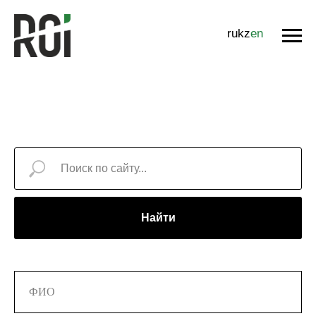
ru
kz
en
Найти