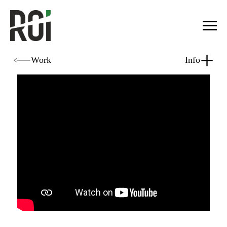
+
Work
Info